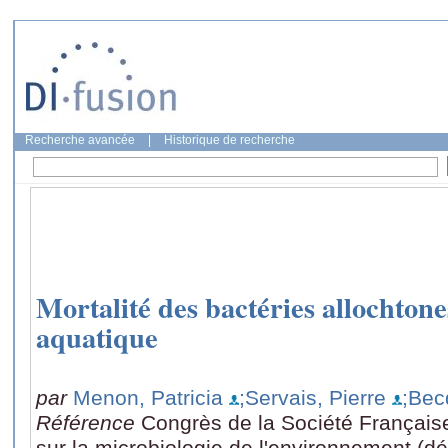
Recherche avancée
|
Historique de recherche
Mortalité des bactéries allochtone
aquatique
par
Menon, Patricia
;Servais, Pierre
;Bec
Référence
Congrès de la Société Française
sur la microbiologie de l'environnement (