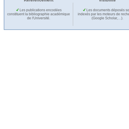
Référencement
Visibilité
Les publications encodées
Les documents déposés so
constituent la bibliographie académique
indexés par les moteurs de rech
de l'Université.
(Google Scholar,…).