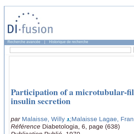
Recherche avancée
|
Historique de recherche
Participation of a microtubular-f
insulin secretion
par
Malaisse, Willy
;Malaisse Lagae, Fran
Référence
Diabetologia, 6, page (638)
Publication
Publié, 1970