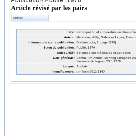
Article révisé par les pairs
DÉTAILS
Titre:
Participation of a microtubular-filament
Auteur:
Malaisse, Willy; Malaisse Lagae, Franci
Informations sur la publication:
Diabetologia, 6, page (638)
Statut de publication:
Publié, 1970
Sujet CREF:
Sciences bio-médicales et agricoles
Note générale:
Comm. 6th Annual Meeting European Asso
Varsovie (Pologne), 23.9.1970
Langue:
Anglais
Identificateurs:
urn:issn:0012-186X