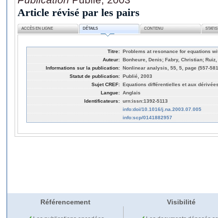
Article révisé par les pairs
ACCÈS EN LIGNE
DÉTAILS
CONTENU
STATI
Titre:
Problems at resonance for equations wit
Auteur:
Bonheure, Denis; Fabry, Christian; Ruiz,
Informations sur la publication:
Nonlinear analysis, 55, 5, page (557-581
Statut de publication:
Publié, 2003
Sujet CREF:
Equations différentielles et aux dérivées
Langue:
Anglais
Identificateurs:
urn:issn:1392-5113
info:doi/10.1016/j.na.2003.07.005
info:scp/0141882957
Référencement
Visibilité