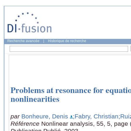
Recherche avancée
|
Historique de recherche
Problems at resonance for equatio
nonlinearities
par
Bonheure, Denis
;Fabry, Christian
;Rui
Référence
Nonlinear analysis, 55, 5, page
Publication
Publié, 2003