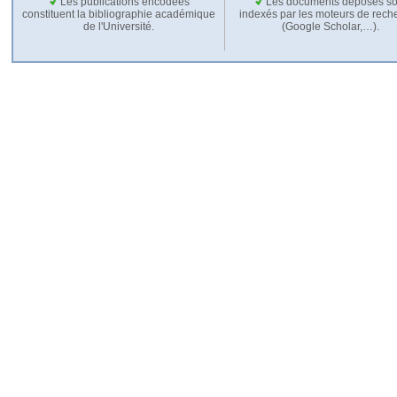
Les publications encodées
Les documents déposés so
constituent la bibliographie académique
indexés par les moteurs de rech
de l'Université.
(Google Scholar,…).