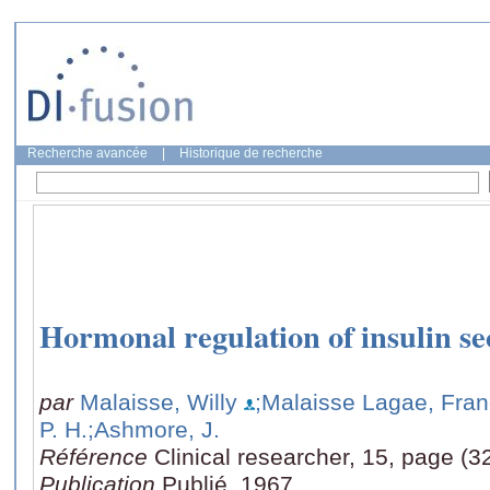
Recherche avancée
|
Historique de recherche
Hormonal regulation of insulin se
par
Malaisse, Willy
;Malaisse Lagae, Fran
P. H.
;Ashmore, J.
Référence
Clinical researcher, 15, page (3
Publication
Publié, 1967