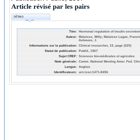
Article révisé par les pairs
DÉTAILS
Titre:
Hormonal regulation of insulin secretion
Auteur:
Malaisse, Willy; Malaisse Lagae, Francin
Ashmore, J.
Informations sur la publication:
Clinical researcher, 15, page (325)
Statut de publication:
Publié, 1967
Sujet CREF:
Sciences bio-médicales et agricoles
Note générale:
Comm. National Meeting Amer. Fed. Clin. 
Langue:
Anglais
Identificateurs:
urn:issn:1471-8456