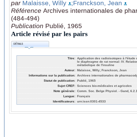
par
Malaisse, Willy
;Franckson, Jean
Référence
Archives internationales de ph
(484-494)
Publication
Publié, 1965
Article révisé par les pairs
DÉTAILS
Titre:
Application des radioisotopes à l'étud
le diaphragme de rat normal: IV. Relation e
métabolique de l'insuline
Auteur:
Malaisse, Willy; Franckson, Jean
Informations sur la publication:
Archives internationales de pharmacod
Statut de publication:
Publié, 1965
Sujet CREF:
Sciences bio-médicales et agricoles
Note générale:
Comm. Soc. Belge Physiol. - Gand, 6.2.
Langue:
Français
Identificateurs:
urn:issn:0301-4533