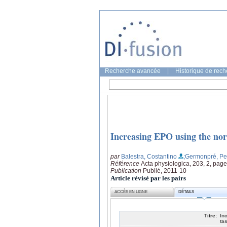
Recherche avancée
|
Historique de rec
Increasing EPO using the nor
par
Balestra, Costantino
;Germonpré, Pe
Référence
Acta physiologica, 203, 2, pag
Publication
Publié, 2011-10
Article révisé par les pairs
ACCÈS EN LIGNE
DÉTAILS
Titre:
In
ta