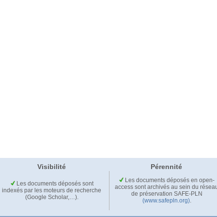
Visibilité
Pérennité
Les documents déposés en open-
Les documents déposés sont
access sont archivés au sein du résea
indexés par les moteurs de recherche
de préservation SAFE-PLN
(Google Scholar,…).
(www.safepln.org)
.