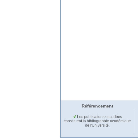
Référencement
Les publications encodées
constituent la bibliographie académique
de l'Université.