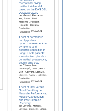
recreational diving:
multifactorial model
based on the DAN DSL
Database 2024.
par Marroni, Alessandro ,
Kot, Jacek , Pieri,
Massimo , Pelliccia,
Riccardo , Balestra,
Costantino
2026-06-01
Publication
Effect of normobaric
and hyperbaric
hyperoxia treatment on
symptoms and
cognitive capacities in
Long COVID patients:
a randomised placebo-
controlled, prospective,
double-blind trial.
par D'hoore, Leen ,
Germonpré, Peter , Rinia,
Bert , Caeyers, Leonard ,
Stevens, Nancy , Balestra,
Costantino
2025-06-01
Publication
Effect of Oral Versus
Nasal Breathing on
Muscular Performance,
Muscle Oxygenation,
and Post-Exercise
Recovery.
par Levenez, Morgan ,
Lévêque, Clément , Lafère,