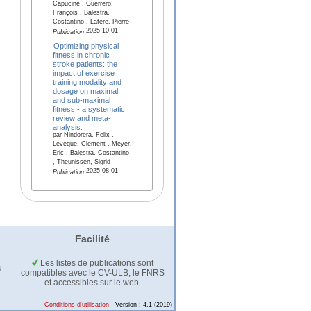
Capucine , Guerrero,
François , Balestra,
Costantino , Lafere, Pierre
2025-10-01
Publication
Optimizing physical
fitness in chronic
stroke patients: the
impact of exercise
training modality and
dosage on maximal
and sub-maximal
fitness - a systematic
review and meta-
analysis.
par Nindorera, Felix ,
Leveque, Clement , Meyer,
Eric , Balestra, Costantino
, Theunissen, Sigrid
2025-08-01
Publication
Facilité
Les listes de publications sont
u
compatibles avec le CV-ULB, le FNRS
et accessibles sur le web.
Conditions d'utilisation
- Version : 4.1 (2019)