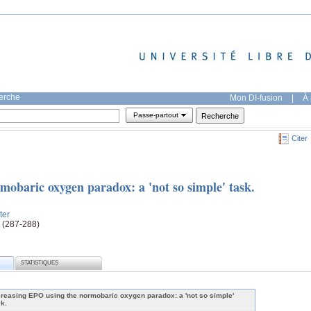
herche
Mon DI-fusion
|
À 
Passe-partout
Citer
mobaric oxygen paradox: a 'not so simple' task.
ter
e (287-288)
STATISTIQUES
creasing EPO using the normobaric oxygen paradox: a 'not so simple'
sk.