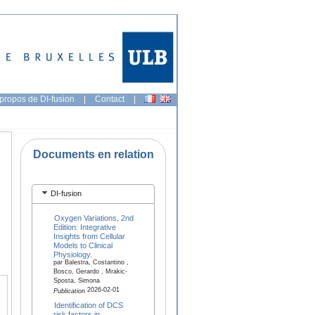
propos de DI-fusion
|
Contact
|
Documents en relation
DI-fusion
Oxygen Variations, 2nd
Edition: Integrative
Insights from Cellular
Models to Clinical
Physiology.
par Balestra, Costantino ,
Bosco, Gerardo , Mrakic-
Sposta, Simona
2026-02-01
Publication
Identification of DCS
risk factors in