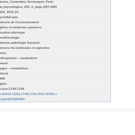
lestra, Costantino; Germonpré, Peter
ta physiologica, 203, 2, page (287-288)
blié, 2011-10
ysiothérapie
decine de l'environnement
giène et médecine sportives
ucation physique
esthésiologie
decine pathologie humaine
iences bio-médicales et agricoles
oxia
ythropoietin -- metabolism
mans
ygen -- metabolism
torial
WIN
glais
n:issn:1748-1708
fo:doi/10.1111/j.1748-1716.2011.02282.x
fo:pmid/21884484