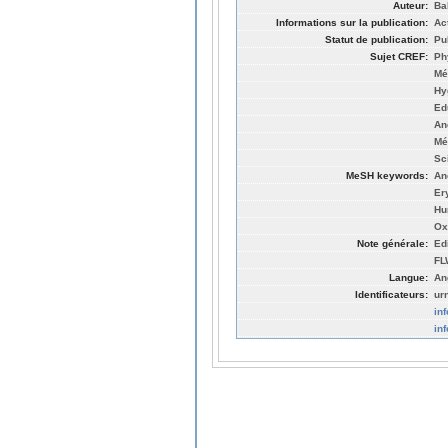
Auteur:
Ba
Informations sur la publication:
Ac
Statut de publication:
Pu
Sujet CREF:
Ph
Mé
Hy
Ed
An
Mé
Sc
MeSH keywords:
An
Er
Hu
Ox
Note générale:
Edi
FL
Langue:
An
Identificateurs:
ur
in
in