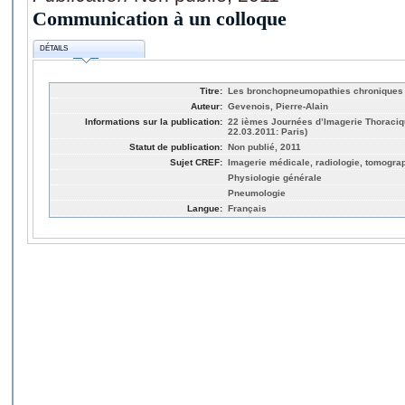
Communication à un colloque
DÉTAILS
Titre:
Les bronchopneumopathies chroniques 
Auteur:
Gevenois, Pierre-Alain
Informations sur la publication:
22 ièmes Journées d’Imagerie Thoracique
22.03.2011: Paris)
Statut de publication:
Non publié, 2011
Sujet CREF:
Imagerie médicale, radiologie, tomogra
Physiologie générale
Pneumologie
Langue:
Français