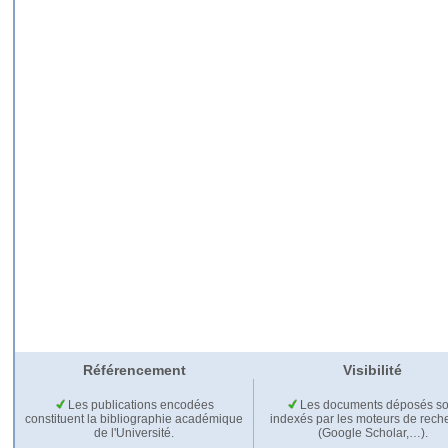
Référencement
Visibilité
Les publications encodées
Les documents déposés so
constituent la bibliographie académique
indexés par les moteurs de rech
de l'Université.
(Google Scholar,…).