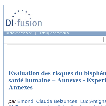
Recherche avancée
|
Historique de recherche
Evaluation des risques du bisphé
santé humaine – Annexes - Experti
Annexes
par
Emond, Claude
;Belzunces, Luc
;Antign