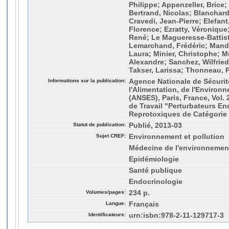
Philippe; Appenzeller, Bri
Bertrand, Nicolas; Blanchard,
Cravedi, Jean-Pierre; Elefant
Florence; Ezratty, Véronique;
René; Le Magueresse-Battisto
Lemarchand, Frédéric; Mand
Laura; Minier, Christophe; Mu
Alexandre; Sanchez, Wilfrie
Takser, Larissa; Thonneau, P
Informations sur la publication:
Agence Nationale de Sécurité
l'Alimentation, de l'Environn
(ANSES), Paris, France, Vol
de Travail "Perturbateurs En
Reprotoxiques de Catégorie
Statut de publication:
Publié, 2013-03
Sujet CREF:
Environnement et pollution
Médecine de l'environnemen
Epidémiologie
Santé publique
Endocrinologie
Volumes/pages:
234 p.
Langue:
Français
Identificateurs:
urn:isbn:978-2-11-129717-3