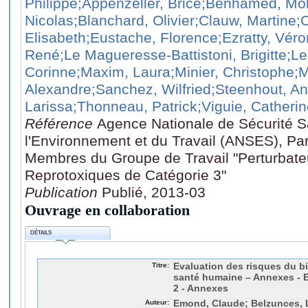
Philippe
;Appenzeller, Brice
;Benhamed, M
Nicolas
;Blanchard, Olivier
;Clauw, Martine
;
Elisabeth
;Eustache, Florence
;Ezratty, Vér
René
;Le Magueresse-Battistoni, Brigitte
;Le
Corinne
;Maxim, Laura
;Minier, Christophe
;M
Alexandre
;Sanchez, Wilfried
;Steenhout, A
Larissa
;Thonneau, Patrick
;Viguie, Catheri
Référence
Agence Nationale de Sécurité Sa
l'Environnement et du Travail (ANSES), Pari
Membres du Groupe de Travail "Perturbate
Reprotoxiques de Catégorie 3"
Publication
Publié, 2013-03
Ouvrage en collaboration
DÉTAILS
Titre:
Evaluation des risques du b
santé humaine – Annexes - E
2 - Annexes
Auteur:
Emond, Claude; Belzunces, 