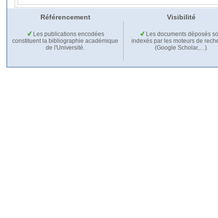
Référencement
Visibilité
Les publications encodées
Les documents déposés so
constituent la bibliographie académique
indexés par les moteurs de rech
de l'Université.
(Google Scholar,…).