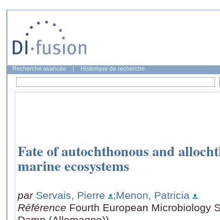
Recherche avancée
|
Historique de recherche
Fate of autochthonous and allocht
marine ecosystems
par
Servais, Pierre
;Menon, Patricia
Référence
Fourth European Microbiology 
Damp (Allemagne))