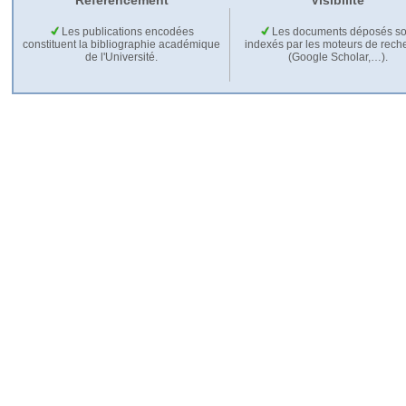
Référencement
Visibilité
Les publications encodées
Les documents déposés so
constituent la bibliographie académique
indexés par les moteurs de rech
de l'Université.
(Google Scholar,…).