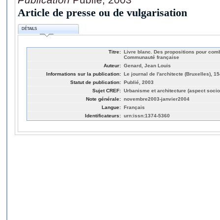
Article de presse ou de vulgarisation
DÉTAILS
Titre:
Livre blanc. Des propositions pour combl
Communauté française
Auteur:
Genard, Jean Louis
Informations sur la publication:
Le journal de l'architecte (Bruxelles), 1
Statut de publication:
Publié, 2003
Sujet CREF:
Urbanisme et architecture (aspect socio
Note générale:
novembre2003-janvier2004
Langue:
Français
Identificateurs:
urn:issn:1374-5360