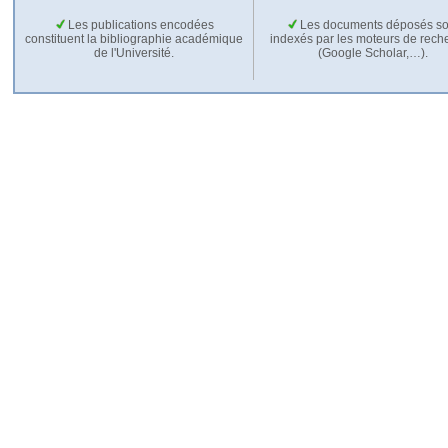
Les publications encodées
Les documents déposés so
constituent la bibliographie académique
indexés par les moteurs de rech
de l'Université.
(Google Scholar,…).