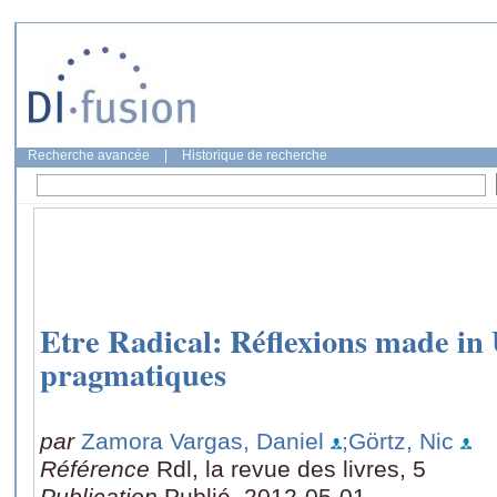
Recherche avancée
|
Historique de recherche
Etre Radical: Réflexions made i
pragmatiques
par
Zamora Vargas, Daniel
;Görtz, Nic
Référence
Rdl, la revue des livres, 5
Publication
Publié, 2012-05-01