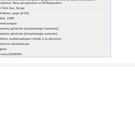
mulation: New perspective in Orthopaedics
n Sint Jan, Serge
M News, page (4-10)
blié, 1998
omécanique
atomie générale [morphologie humaine]
atomie générale [morphologie animale]
dèles mathématiques d'aide à la décision
génierie biomédicale
glais
n:issn:E228594