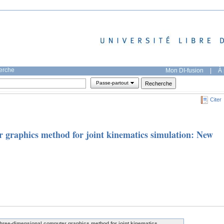
herche
Mon DI-fusion
|
À 
Passe-partout
Citer
 graphics method for joint kinematics simulation: New
three-dimensional computer graphics method for joint kinematics