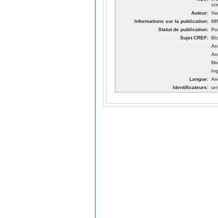
si
Auteur:
Va
Informations sur la publication:
MI
Statut de publication:
Pu
Sujet CREF:
Bi
An
An
Mo
In
Langue:
An
Identificateurs:
ur