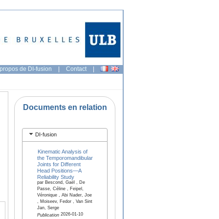
propos de DI-fusion
|
Contact
|
Documents en relation
DI-fusion
Kinematic Analysis of
the Temporomandibular
Joints for Different
Head Positions—A
Reliability Study
par Bescond, Gaël , De
Passe, Céline , Feipel,
Véronique , Abi Nader, Joe
, Moiseev, Fedor , Van Sint
Jan, Serge
2026-01-10
Publication