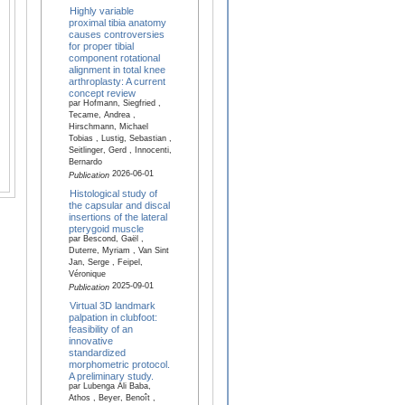
Highly variable
proximal tibia anatomy
causes controversies
for proper tibial
component rotational
alignment in total knee
arthroplasty: A current
concept review
par Hofmann, Siegfried ,
Tecame, Andrea ,
Hirschmann, Michael
Tobias , Lustig, Sebastian ,
Seitlinger, Gerd , Innocenti,
Bernardo
2026-06-01
Publication
Histological study of
the capsular and discal
insertions of the lateral
pterygoid muscle
par Bescond, Gaël ,
Duterre, Myriam , Van Sint
Jan, Serge , Feipel,
Véronique
2025-09-01
Publication
Virtual 3D landmark
palpation in clubfoot:
feasibility of an
innovative
standardized
morphometric protocol.
A preliminary study.
par Lubenga Ali Baba,
Athos , Beyer, Benoît ,