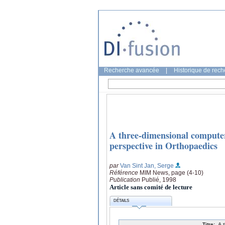
Recherche avancée
|
Historique de rec
A three-dimensional computer
perspective in Orthopaedics
par
Van Sint Jan, Serge
Référence
MIM News, page (4-10)
Publication
Publié, 1998
Article sans comité de lecture
DÉTAILS
Titre:
A 