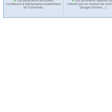
Les publications encodées
Les documents déposés so
constituent la bibliographie académique
indexés par les moteurs de rech
de l'Université.
(Google Scholar,…).