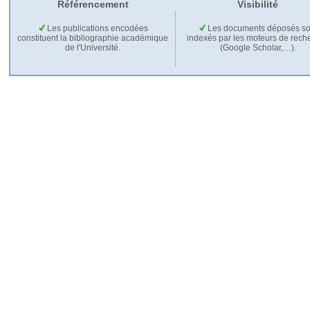
Référencement
Visibilité
Les publications encodées
Les documents déposés so
constituent la bibliographie académique
indexés par les moteurs de rech
de l'Université.
(Google Scholar,…).