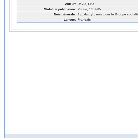
Auteur:
David, Eric
Statut de publication:
Publié, 1982-05
Note générale:
8 p. dactyl., note pour le Groupe social
Langue:
Français