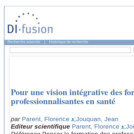
Recherche avancée
|
Historique de recherche
Pour une vision intégrative des f
professionnalisantes en santé
par
Parent, Florence
;Jouquan, Jean
Editeur scientifique
Parent, Florence
;Jo
Référence
Penser la formation des profess