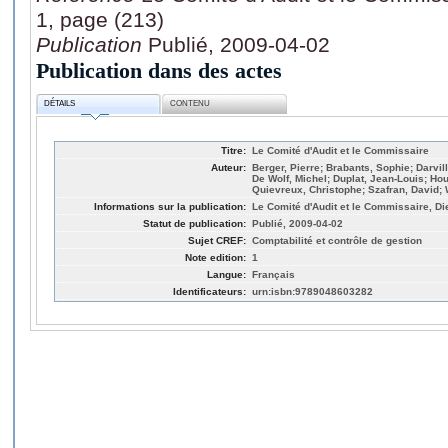
1, page (213)
Publication
Publié, 2009-04-02
Publication dans des actes
DÉTAILS
CONTENU
Titre:
Le Comité d'Audit et le Commissaire
Auteur:
Berger, Pierre; Brabants, Sophie; Darvil
De Wolf, Michel; Duplat, Jean-Louis; Ho
Quievreux, Christophe; Szafran, David; 
Informations sur la publication:
Le Comité d'Audit et le Commissaire, Die
Statut de publication:
Publié, 2009-04-02
Sujet CREF:
Comptabilité et contrôle de gestion
Note edition:
1
Langue:
Français
Identificateurs:
urn:isbn:9789048603282