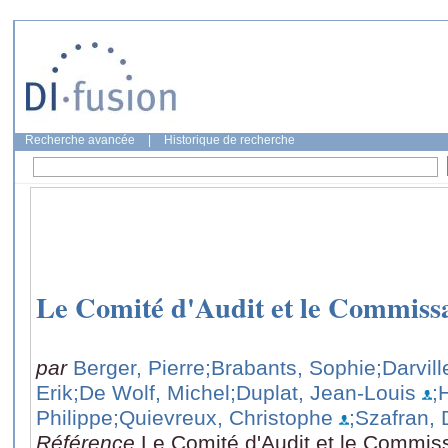
Recherche avancée
|
Historique de recherche
Le Comité d'Audit et le Commiss
par
Berger, Pierre
;Brabants, Sophie
;Darvil
Erik
;De Wolf, Michel
;Duplat, Jean-Louis
;
Philippe
;Quievreux, Christophe
;Szafran, 
Référence
Le Comité d'Audit et le Commissa