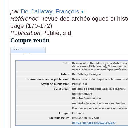
par
De Callatay, François
Référence
Revue des archéologues et histo
page (170-172)
Publication
Publié, s.d.
Compte rendu
DÉTAILS
Titre:
Review of L. Smolderen, Les Waterloos,
de sceaux (XVIIe siècle), Numismatica 
Association de numismatique professeu
Auteur:
De Callatay, François
Informations sur la publication:
Revue des archéologues et historiens d'
Statut de publication:
Publié, s.d.
Sujet CREF:
Histoire de l'antiquité ancien continent
Numismatique
Histoire économique
Archéologie et techniques des fouilles
Macroéconomie et économie monétaire
Langue:
Français
Identificateurs:
urn:issn:0080-2530
RePEc:ulb:ulbeco:2013/142837