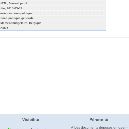
l-RTL, Journal parlé
blié, 2013-03-31
éorie décision politique
ience politique générale
ustement budgétaire, Belgique
ançais
Visibilité
Pérennité
Les documents déposés en open-