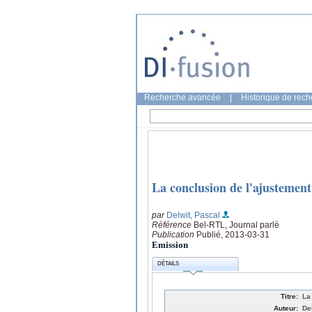
Recherche avancée
|
Historique de rec
La conclusion de l'ajustemen
par
Delwit, Pascal
Référence
Bel-RTL, Journal parlé
Publication
Publié, 2013-03-31
Emission
DÉTAILS
Titre:
La
Auteur:
De