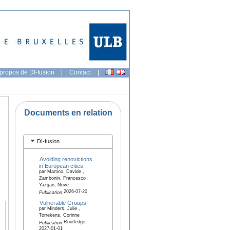
propos de DI-fusion
|
Contact
|
Documents en relation
DI-fusion
Avoiding renovictions
in European cities
par Martino, Davide ,
Zambonin, Francesco ,
Yazgan, Nuve
2026-07-20
Publication
Vulnerable Groups
par Minders, Julie ,
Torrekens, Corinne
Routledge,
Publication
2027-01-01