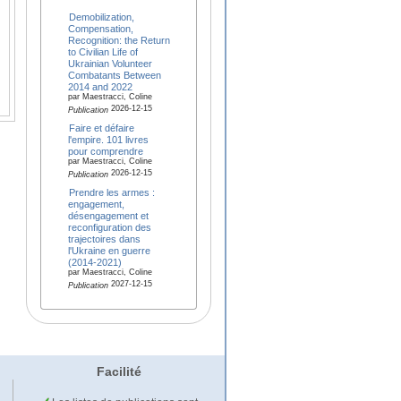
Demobilization,
Compensation,
Recognition: the Return
to Civilian Life of
Ukrainian Volunteer
Combatants Between
2014 and 2022
par Maestracci, Coline
2026-12-15
Publication
Faire et défaire
l'empire. 101 livres
pour comprendre
par Maestracci, Coline
2026-12-15
Publication
Prendre les armes :
engagement,
désengagement et
reconfiguration des
trajectoires dans
l'Ukraine en guerre
(2014-2021)
par Maestracci, Coline
2027-12-15
Publication
Facilité