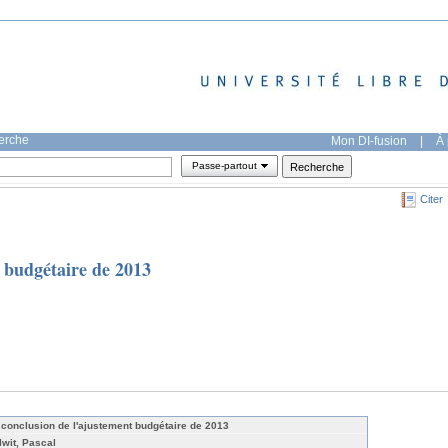
herche
Mon DI-fusion
|
À 
Passe-partout
Citer
t budgétaire de 2013
 conclusion de l'ajustement budgétaire de 2013
lwit, Pascal