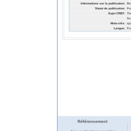
Informations sur la publication:
Be
Statut de publication:
Pu
Sujet CREF:
Th
Sc
Mots-clés:
aj
Langue:
Fr
Référencement