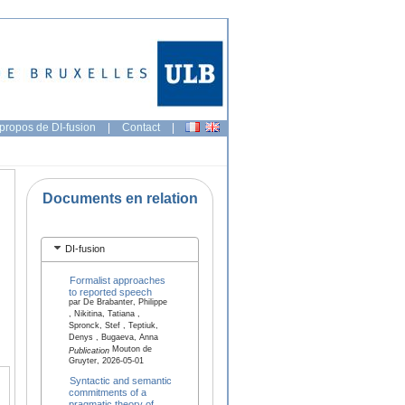
propos de DI-fusion
|
Contact
|
Documents en relation
DI-fusion
Formalist approaches
to reported speech
par De Brabanter, Philippe
, Nikitina, Tatiana ,
Spronck, Stef , Teptiuk,
Denys , Bugaeva, Anna
Mouton de
Publication
Gruyter, 2026-05-01
Syntactic and semantic
commitments of a
pragmatic theory of