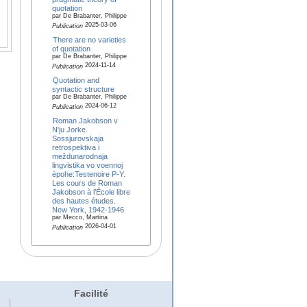
quotation
par De Brabanter, Philippe
2025-03-06
Publication
There are no varieties
of quotation
par De Brabanter, Philippe
2024-11-14
Publication
Quotation and
syntactic structure
par De Brabanter, Philippe
2024-06-12
Publication
Roman Jakobson v
N'ju Jorke.
Sossjurovskaja
retrospektiva i
meždunarodnaja
lingvistika vo voennoj
èpohe:Testenoire P-Y.
Les cours de Roman
Jakobson à l’École libre
des hautes études.
New York, 1942-1946
par Mecco, Martina
2026-04-01
Publication
Facilité