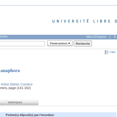
herche
Mon DI-fusion
|
À 
Passe-partout
Citer
c anaphora
, Anton
;Sidner, Candice
amins, page (141-162)
STATISTIQUES
Fichier(s) déposé(s) par l'encodeur