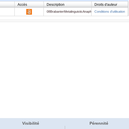
Accès
Description
Droits d'auteur
f
08BrabanterMetalinguisticAnaphora
Conditions d'utilisation
Visibilité
Pérennité