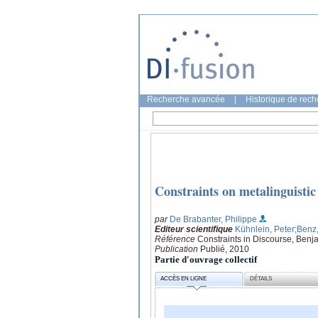
Recherche avancée
|
Historique de rec
Constraints on metalinguisti
par
De Brabanter, Philippe
Editeur scientifique
Kühnlein, Peter
;Benz
Référence
Constraints in Discourse, Benj
Publication
Publié, 2010
Partie d'ouvrage collectif
ACCÈS EN LIGNE
DÉTAILS