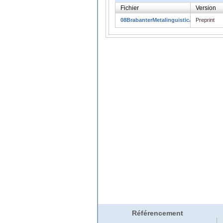
Fichier
Version
08BrabanterMetalinguisticAnaphora.pd
Preprint
Référencement