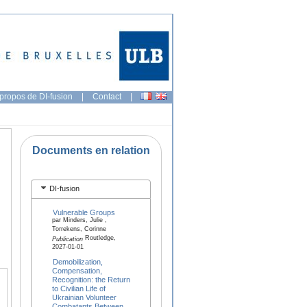
propos de DI-fusion
|
Contact
|
Documents en relation
DI-fusion
Vulnerable Groups
par Minders, Julie ,
Torrekens, Corinne
Routledge,
Publication
2027-01-01
Demobilization,
Compensation,
Recognition: the Return
to Civilian Life of
Ukrainian Volunteer
Combatants Between