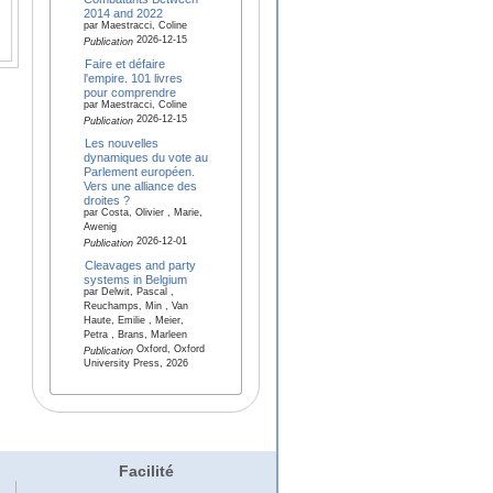
2014 and 2022
par Maestracci, Coline
2026-12-15
Publication
Faire et défaire
l'empire. 101 livres
pour comprendre
par Maestracci, Coline
2026-12-15
Publication
Les nouvelles
dynamiques du vote au
Parlement européen.
Vers une alliance des
droites ?
par Costa, Olivier , Marie,
Awenig
2026-12-01
Publication
Cleavages and party
systems in Belgium
par Delwit, Pascal ,
Reuchamps, Min , Van
Haute, Emilie , Meier,
Petra , Brans, Marleen
Oxford, Oxford
Publication
University Press, 2026
Facilité