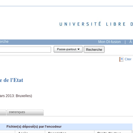
herche
Mon DI-fusion
|
À 
Passe-partout
Citer
e de l'Etat
ars 2013: Bruxelles)
STATISTIQUES
Fichier(s) déposé(s) par l'encodeur