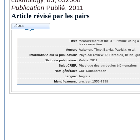
Publication
Publié, 2011
Article révisé par les pairs
DÉTAILS
Titre:
Measurement of the B − lifetime using a 
bias correction
Auteur:
Aaltonen, Timo; Barria, Patrizia; et al.
Informations sur la publication:
Physical review. D, Particles, fields, g
Statut de publication:
Publié, 2011
Sujet CREF:
Physique des particules élémentaires
Note générale:
CDF Collaboration
Langue:
Anglais
Identificateurs:
urn:issn:1550-7998