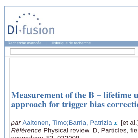
Recherche avancée
|
Historique de recherche
Measurement of the B − lifetime u
approach for trigger bias correct
par
Aaltonen, Timo
;Barria, Patrizia
; [et al.
Référence
Physical review. D, Particles, fie
cosmology, 83, 032008