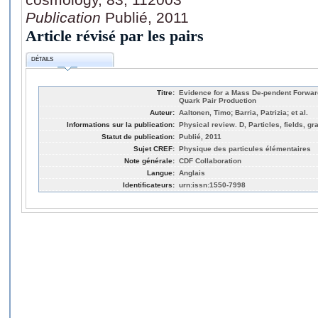
Publication
Publié, 2011
Article révisé par les pairs
DÉTAILS
Titre:
Evidence for a Mass De-pendent Forwa
Quark Pair Production
Auteur:
Aaltonen, Timo; Barria, Patrizia; et al.
Informations sur la publication:
Physical review. D, Particles, fields, g
Statut de publication:
Publié, 2011
Sujet CREF:
Physique des particules élémentaires
Note générale:
CDF Collaboration
Langue:
Anglais
Identificateurs:
urn:issn:1550-7998