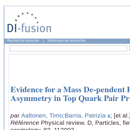
Recherche avancée
|
Historique de recherche
Evidence for a Mass De-pendent
Asymmetry in Top Quark Pair Pr
par
Aaltonen, Timo
;Barria, Patrizia
; [et al.
Référence
Physical review. D, Particles, fie
cosmology, 83, 112003