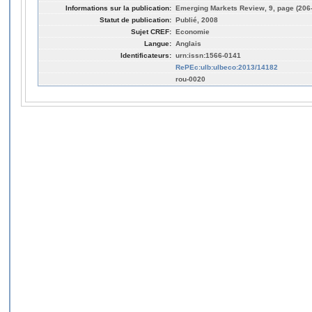
Informations sur la publication:
Emerging Markets Review, 9, page (206
Statut de publication:
Publié, 2008
Sujet CREF:
Economie
Langue:
Anglais
Identificateurs:
urn:issn:1566-0141
RePEc:ulb:ulbeco:2013/14182
rou-0020