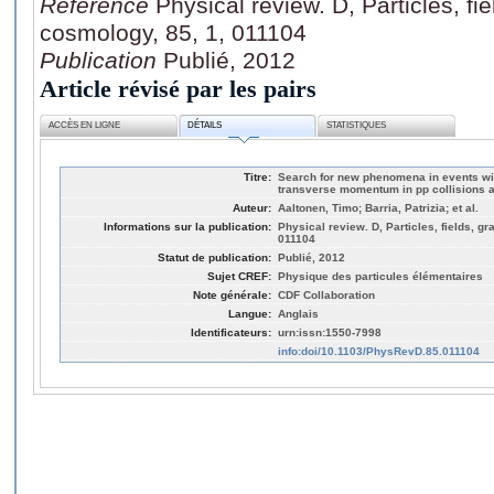
Référence
Physical review. D, Particles, fie
cosmology, 85, 1, 011104
Publication
Publié, 2012
Article révisé par les pairs
ACCÈS EN LIGNE
DÉTAILS
STATISTIQUES
Titre:
Search for new phenomena in events wi
transverse momentum in pp collisions a
Auteur:
Aaltonen, Timo; Barria, Patrizia; et al.
Informations sur la publication:
Physical review. D, Particles, fields, gr
011104
Statut de publication:
Publié, 2012
Sujet CREF:
Physique des particules élémentaires
Note générale:
CDF Collaboration
Langue:
Anglais
Identificateurs:
urn:issn:1550-7998
info:doi/10.1103/PhysRevD.85.011104