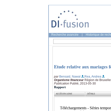
Recherche avancée
|
Historique de rec
Etude relative aux mariages f
par
Bensaid, Nawal
;Rea, Andrea
Organisme financeur
Région de Bruxelles
Publication
Publié, 2013-05-30
Rapport
ACCÈS EN LIGNE
DÉTAILS