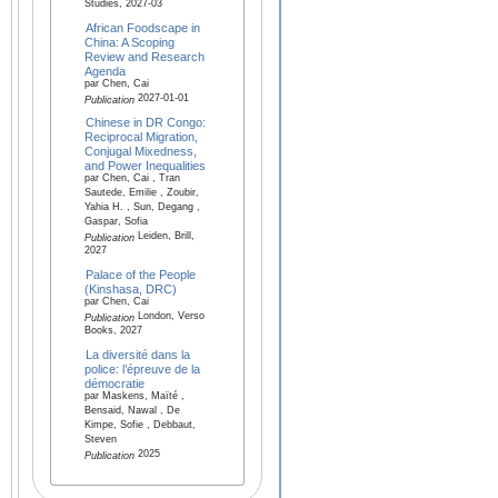
Studies, 2027-03
African Foodscape in
China: A Scoping
Review and Research
Agenda
par Chen, Cai
2027-01-01
Publication
Chinese in DR Congo:
Reciprocal Migration,
Conjugal Mixedness,
and Power Inequalities
par Chen, Cai , Tran
Sautede, Emilie , Zoubir,
Yahia H. , Sun, Degang ,
Gaspar, Sofia
Leiden, Brill,
Publication
2027
Palace of the People
(Kinshasa, DRC)
par Chen, Cai
London, Verso
Publication
Books, 2027
La diversité dans la
police: l’épreuve de la
démocratie
par Maskens, Maïté ,
Bensaid, Nawal , De
Kimpe, Sofie , Debbaut,
Steven
2025
Publication