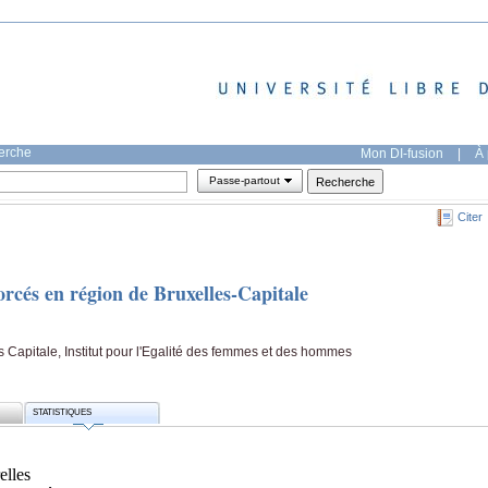
herche
Mon DI-fusion
|
À 
Passe-partout
Citer
orcés en région de Bruxelles-Capitale
 Capitale, Institut pour l'Egalité des femmes et des hommes
STATISTIQUES