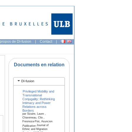
propos de DI-fusion
|
Contact
|
Documents en relation
DI-fusion
Privileged Mobility and
Transnational
Conjugality: Rethinking
Intimacy and Power
Relations across
Borders
par Sizaire, Laure ,
Chaveneau, Clio ,
Fresnoza-Flot, Asuncion
Journal of
Publication
Ethnic and Migration