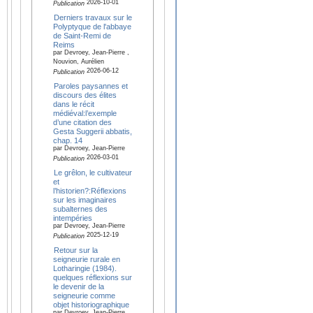
2026-10-01
Publication
Derniers travaux sur le
Polyptyque de l'abbaye
de Saint-Remi de
Reims
par Devroey, Jean-Pierre ,
Nouvion, Aurélien
2026-06-12
Publication
Paroles paysannes et
discours des élites
dans le récit
médiéval:l’exemple
d’une citation des
Gesta Suggerii abbatis,
chap. 14
par Devroey, Jean-Pierre
2026-03-01
Publication
Le grêlon, le cultivateur
et
l’historien?:Réflexions
sur les imaginaires
subalternes des
intempéries
par Devroey, Jean-Pierre
2025-12-19
Publication
Retour sur la
seigneurie rurale en
Lotharingie (1984).
quelques réflexions sur
le devenir de la
seigneurie comme
objet historiographique