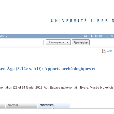
herche
Mon DI-fusion
|
À 
Passe-partout
Citer
yen Âge (3-12e s. AD): Apports archéologiques et
entation (23 et 24 février 2013: Ath, Espace gallo-romain, Evere, Musée bruxellois
CONTENU
STATISTIQUES