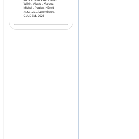
par Devroey, Jean-Pierre ,
Wilkin, Alexis , Margue,
Michel , Pettiau, Hérold
Luxembourg,
Publication
CLUDEM, 2026