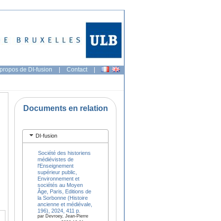
propos de DI-fusion
|
Contact
|
Documents en relation
DI-fusion
Société des historiens
médiévistes de
l'Enseignement
supérieur public,
Environnement et
sociétés au Moyen
Âge, Paris, Editions de
la Sorbonne (Histoire
ancienne et médiévale,
196), 2024, 411 p.
par Devroey, Jean-Pierre