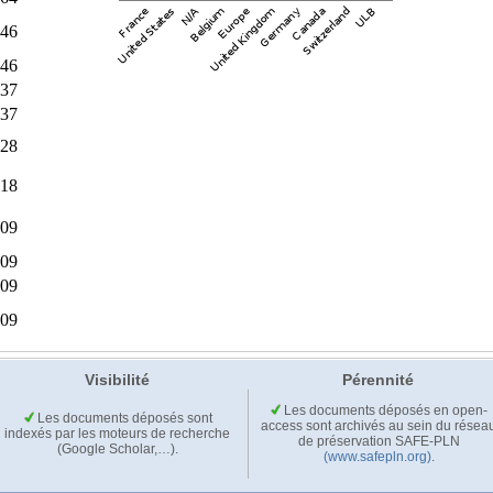
Visibilité
Pérennité
Les documents déposés en open-
Les documents déposés sont
access sont archivés au sein du résea
indexés par les moteurs de recherche
de préservation SAFE-PLN
(Google Scholar,…).
(www.safepln.org)
.