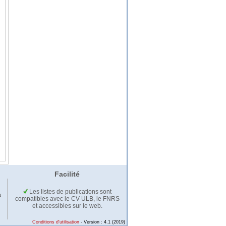
Facilité
Les listes de publications sont
u
compatibles avec le CV-ULB, le FNRS
et accessibles sur le web.
Conditions d'utilisation
- Version : 4.1 (2019)