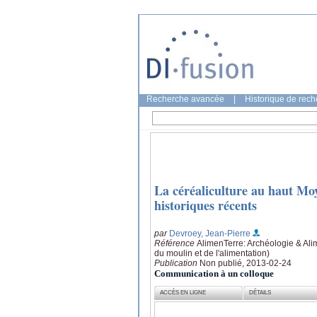
Recherche avancée
|
Historique de rec
La céréaliculture au haut Mo
historiques récents
par
Devroey, Jean-Pierre
Référence
AlimenTerre: Archéologie & Alim
du moulin et de l'alimentation)
Publication
Non publié, 2013-02-24
Communication à un colloque
ACCÈS EN LIGNE
DÉTAILS