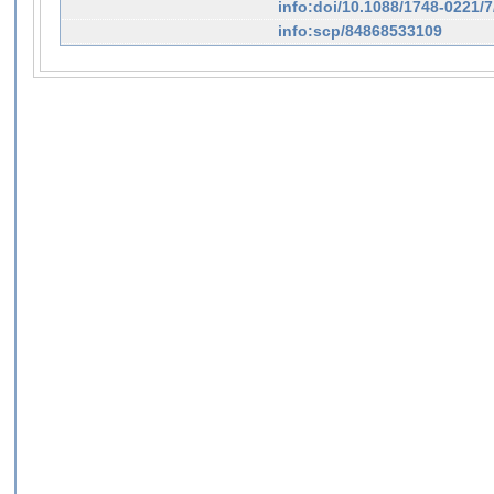
info:doi/10.1088/1748-0221/
info:scp/84868533109