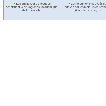
Les publications encodées
Les documents déposés so
constituent la bibliographie académique
indexés par les moteurs de rech
de l'Université.
(Google Scholar,…).