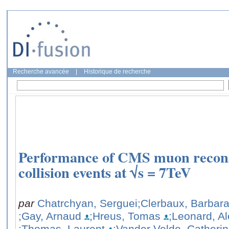
Recherche avancée
|
Historique de recherche
Performance of CMS muon recons
collision events at √s = 7TeV
par
Chatrchyan, Serguei
;Clerbaux, Barbar
;Gay, Arnaud
;Hreus, Tomas
;Leonard, A
;Thomas, Laurent
;Vander Velde, Catheri