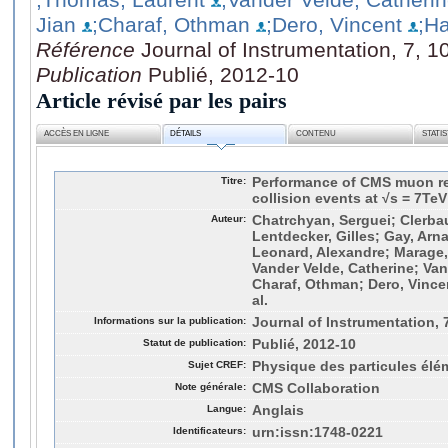
Jian
;Charaf, Othman
;Dero, Vincent
;H
Référence
Journal of Instrumentation, 7, 
Publication
Publié, 2012-10
Article révisé par les pairs
ACCÈS EN LIGNE
DÉTAILS
CONTENU
STATI
Titre:
Performance of CMS muon re
collision events at √s = 7TeV
Auteur:
Chatrchyan, Serguei; Clerba
Lentdecker, Gilles; Gay, Arn
Leonard, Alexandre; Marage,
Vander Velde, Catherine; Van
Charaf, Othman; Dero, Vince
al.
Informations sur la publication:
Journal of Instrumentation, 
Statut de publication:
Publié, 2012-10
Sujet CREF:
Physique des particules élé
Note générale:
CMS Collaboration
Langue:
Anglais
Identificateurs:
urn:issn:1748-0221