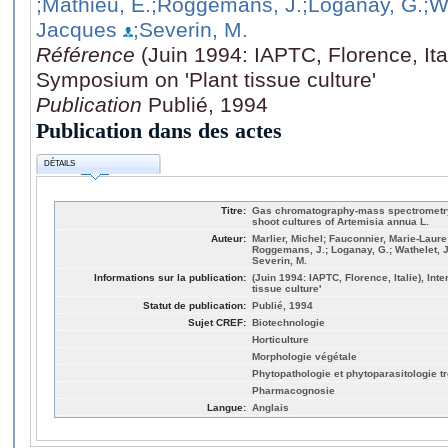
;Mathieu, E.
;Roggemans, J.
;Loganay, G.
;W
Jacques
;Severin, M.
Référence
(Juin 1994: IAPTC, Florence, Ital
Symposium on 'Plant tissue culture'
Publication
Publié, 1994
Publication dans des actes
DÉTAILS
Titre:
Gas chromatography-mass spectrometry
shoot cultures of Artemisia annua L.
Auteur:
Marlier, Michel; Fauconnier, Marie-Laure;
Roggemans, J.; Loganay, G.; Wathelet,
Severin, M.
Informations sur la publication:
(Juin 1994: IAPTC, Florence, Italie), In
tissue culture'
Statut de publication:
Publié, 1994
Sujet CREF:
Biotechnologie
Horticulture
Morphologie végétale
Phytopathologie et phytoparasitologie t
Pharmacognosie
Langue:
Anglais