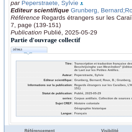
par
Peperstraete, Sylvie
Editeur scientifique
Grunberg, Bernard
;Ro
Référence
Regards étrangers sur les Caraï
7, page (139-151)
Publication
Publié, 2025-05-29
Partie d'ouvrage collectif
DÉTAILS
Titre:
Transcription et traduction française d
Beschrijvinghe van West-Indien" (éditi
de Laet sur les Petites Antilles.
Auteur:
Peperstraete, Sylvie
Editeur scientifique:
Grunberg, Bernard; Roux, B.; Grunberg,
Informations sur la publication:
Regards étrangers sur les Caraïbes, L'Ha
151)
Statut de publication:
Publié, 2025-05-29
series:
Corpus antillais. Collection de sources 
Sujet CREF:
Histoire coloniale
Géographie historique
Langue:
Français
Référencement
Visibilité