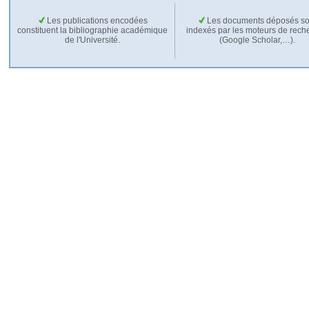
Les publications encodées
Les documents déposés so
constituent la bibliographie académique
indexés par les moteurs de rech
de l'Université.
(Google Scholar,…).