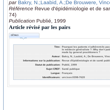
par
Bakry, N.
;Laabid, A.
;De Brouwere, Vinc
Référence
Revue d'épidémiologie et de san
74)
Publication
Publié, 1999
Article révisé par les pairs
DÉTAILS
Titre:
Pourquoi les patients n’adhèrent-ils pas
le médecin généraliste ?: Why don’t pat
made by general practitioners ?
Auteur:
Bakry, N.; Laabid, A.; De Brouwere, Vinc
Informations sur la publication:
Revue d'épidémiologie et de santé publi
Statut de publication:
Publié, 1999
Sujet CREF:
Santé publique
Langue:
Français
Identificateurs:
urn:issn:0398-7620