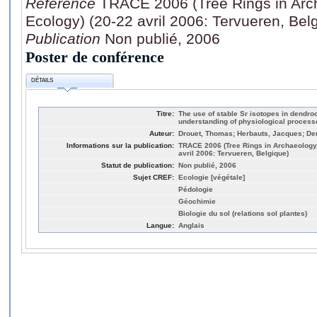
Référence
TRACE 2006 (Tree Rings in Arc
Ecology) (20-22 avril 2006: Tervueren, Bel
Publication
Non publié, 2006
Poster de conférence
DÉTAILS
Titre:
The use of stable Sr isotopes in dendro
understanding of physiological process
Auteur:
Drouet, Thomas; Herbauts, Jacques; Dem
Informations sur la publication:
TRACE 2006 (Tree Rings in Archaeology,
avril 2006: Tervueren, Belgique)
Statut de publication:
Non publié, 2006
Sujet CREF:
Ecologie [végétale]
Pédologie
Géochimie
Biologie du sol (relations sol plantes)
Langue:
Anglais