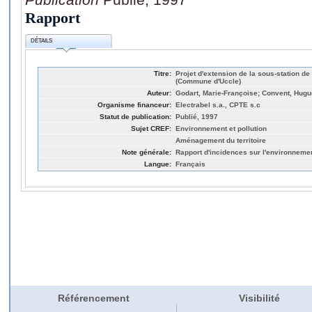
Rapport
DÉTAILS
Titre:
Projet d'extension de la sous-station de
(Commune d'Uccle)
Auteur:
Godart, Marie-Françoise; Convent, Hug
Organisme financeur:
Electrabel s.a., CPTE s.c
Statut de publication:
Publié, 1997
Sujet CREF:
Environnement et pollution
Aménagement du territoire
Note générale:
Rapport d'incidences sur l'environneme
Langue:
Français
Référencement
Visibilité