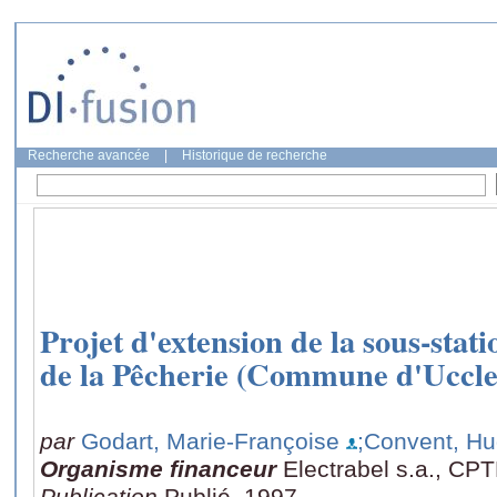
Recherche avancée
|
Historique de recherche
Projet d'extension de la sous-stat
de la Pêcherie (Commune d'Uccle
par
Godart, Marie-Françoise
;Convent, H
Organisme financeur
Electrabel s.a., CPT
Publication
Publié, 1997