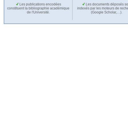
Les publications encodées
Les documents déposés so
constituent la bibliographie académique
indexés par les moteurs de rech
de l'Université.
(Google Scholar,…).