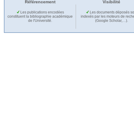
Référencement
Visibilité
Les publications encodées
Les documents déposés so
constituent la bibliographie académique
indexés par les moteurs de rech
de l'Université.
(Google Scholar,…).