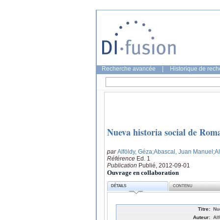
Recherche avancée
|
Historique de rec
Nueva historia social de Rom
par
Alföldy, Géza
;Abascal, Juan Manuel
;A
Référence
Ed. 1
Publication
Publié, 2012-09-01
Ouvrage en collaboration
DÉTAILS
CONTENU
Titre:
Nu
Auteur:
Al