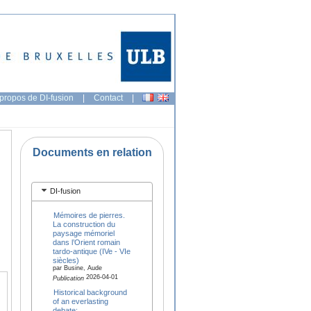
propos de DI-fusion
|
Contact
|
Documents en relation
DI-fusion
Mémoires de pierres.
La construction du
paysage mémoriel
dans l’Orient romain
tardo-antique (IVe - VIe
siècles)
par Busine, Aude
2026-04-01
Publication
Historical background
of an everlasting
debate: