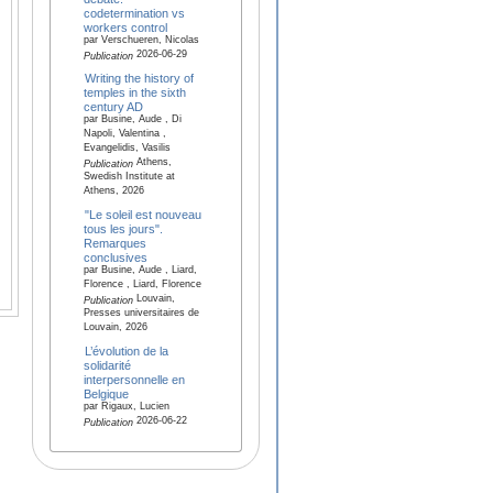
codetermination vs
workers control
par Verschueren, Nicolas
2026-06-29
Publication
Writing the history of
temples in the sixth
century AD
par Busine, Aude , Di
Napoli, Valentina ,
Evangelidis, Vasilis
Athens,
Publication
Swedish Institute at
Athens, 2026
"Le soleil est nouveau
tous les jours".
Remarques
conclusives
par Busine, Aude , Liard,
Florence , Liard, Florence
Louvain,
Publication
Presses universitaires de
Louvain, 2026
L’évolution de la
solidarité
interpersonnelle en
Belgique
par Rigaux, Lucien
2026-06-22
Publication