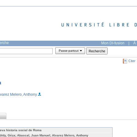
herche
Mon DI-fusion
|
À 
Passe-partout
Citer
a
lvarez Melero, Anthony
eva historia social de Roma
földy, Géza; Abascal, Juan Manuel; Alvarez Melero, Anthony