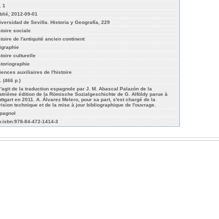
. 1
blié, 2012-09-01
iversidad de Sevilla. Historia y Geografía, 229
stoire sociale
stoire de l'antiquité ancien continent
igraphie
toire culturelle
storiographie
iences auxiliaires de l'histoire
. (466 p.)
 s'agit de la traduction espagnole par J. M. Abascal Palazón de la
atrième édition de la Römische Sozialgeschichte de G. Alföldy parue à
uttgart en 2011. A. Álvarez Melero, pour sa part, s'est chargé de la
vision technique et de la mise à jour bibliographique de l'ouvrage.
pagnol
n:isbn:978-84-472-1414-3