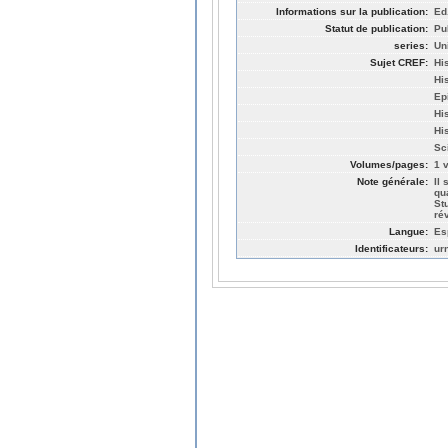
Informations sur la publication:
Ed
Statut de publication:
Pu
series:
Un
Sujet CREF:
Hi
Hi
Ep
His
Hi
Sc
Volumes/pages:
1 v
Note générale:
Il
qu
St
ré
Langue:
Es
Identificateurs:
ur