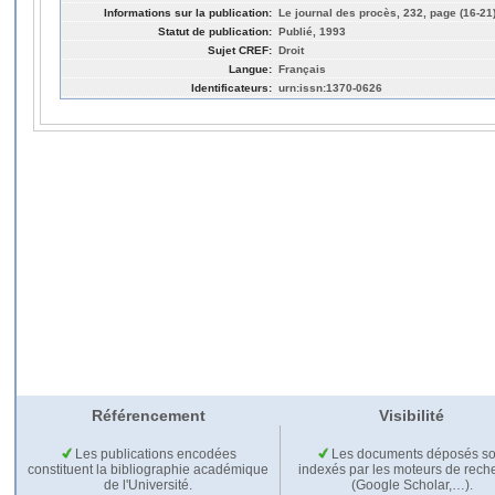
Informations sur la publication:
Le journal des procès, 232, page (16-21
Statut de publication:
Publié, 1993
Sujet CREF:
Droit
Langue:
Français
Identificateurs:
urn:issn:1370-0626
Référencement
Visibilité
Les publications encodées
Les documents déposés so
constituent la bibliographie académique
indexés par les moteurs de rech
de l'Université.
(Google Scholar,…).