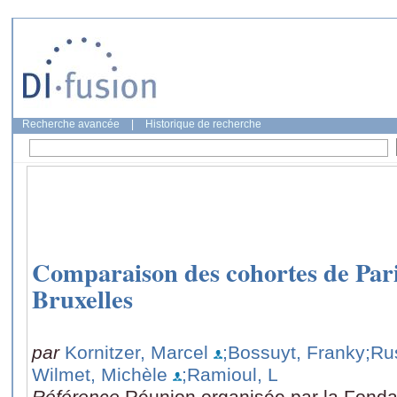
Recherche avancée
|
Historique de recherche
Comparaison des cohortes de Paris
Bruxelles
par
Kornitzer, Marcel
;Bossuyt, Franky
;Ru
Wilmet, Michèle
;Ramioul, L
Référence
Réunion organisée par la Fond