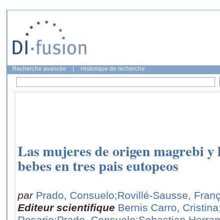
Recherche avancée
|
Historique de recherche
Las mujeres de origen magrebi y l
bebes en tres pais eutopeos
par
Prado, Consuelo
;Rovillé-Sausse, Fran
Editeur scientifique
Bernis Carro, Cristina
Rosario
;Prado, Consuelo
;Sebastian Herran