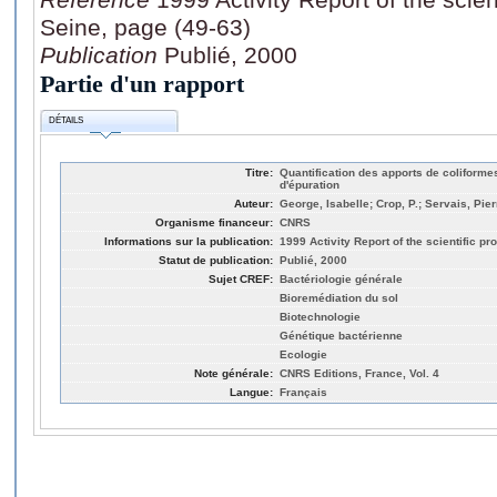
Seine, page (49-63)
Publication
Publié, 2000
Partie d'un rapport
DÉTAILS
Titre:
Quantification des apports de coliformes
d'épuration
Auteur:
George, Isabelle; Crop, P.; Servais, Pier
Organisme financeur:
CNRS
Informations sur la publication:
1999 Activity Report of the scientific 
Statut de publication:
Publié, 2000
Sujet CREF:
Bactériologie générale
Bioremédiation du sol
Biotechnologie
Génétique bactérienne
Ecologie
Note générale:
CNRS Editions, France, Vol. 4
Langue:
Français