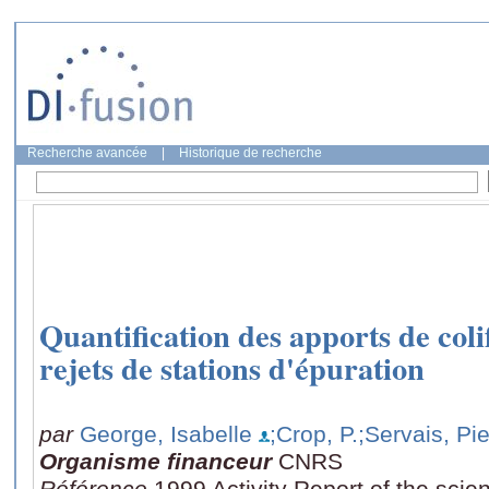
Recherche avancée
|
Historique de recherche
Quantification des apports de coli
rejets de stations d'épuration
par
George, Isabelle
;Crop, P.
;Servais, Pie
Organisme financeur
CNRS
Référence
1999 Activity Report of the sci