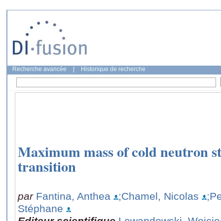
Recherche avancée
|
Historique de recherche
Maximum mass of cold neutron st
transition
par
Fantina, Anthea
;Chamel, Nicolas
;P
Stéphane
Editeur scientifique
Lewandowski, Wojcie