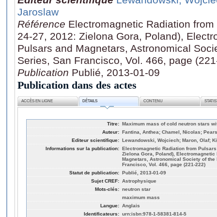
Jaroslaw
Référence
Electromagnetic Radiation from
24-27, 2012: Zielona Gora, Poland), Elect
Pulsars and Magnetars, Astronomical Socie
Series, San Francisco, Vol. 466, page (221
Publication
Publié, 2013-01-09
Publication dans des actes
ACCÈS EN LIGNE
DÉTAILS
CONTENU
STATI
Titre:
Maximum mass of cold neutron stars wit
Auteur:
Fantina, Anthea; Chamel, Nicolas; Pears
Editeur scientifique:
Lewandowski, Wojciech; Maron, Olaf; Ki
Informations sur la publication:
Electromagnetic Radiation from Pulsars
Zielona Gora, Poland), Electromagnetic
Magnetars, Astronomical Society of the
Francisco, Vol. 466, page (221-222)
Statut de publication:
Publié, 2013-01-09
Sujet CREF:
Astrophysique
Mots-clés:
neutron star
maximum mass
Langue:
Anglais
Identificateurs:
urn:isbn:978-1-58381-814-5