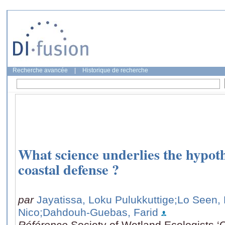
Recherche avancée
|
Historique de recherche
What science underlies the hypoth
coastal defense ?
par
Jayatissa, Loku Pulukkuttige
;Lo Seen,
Nico
;Dahdouh-Guebas, Farid
Référence
Society of Wetland Ecologists ‘