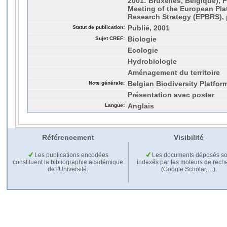
2001: Bruxelles, Belgique), 
Meeting of the European Plat
Research Strategy (EPBRS), 
Statut de publication:
Publié, 2001
Sujet CREF:
Biologie
Ecologie
Hydrobiologie
Aménagement du territoire
Note générale:
Belgian Biodiversity Platfor
Présentation avec poster
Langue:
Anglais
Référencement
Visibilité
Les publications encodées
Les documents déposés so
constituent la bibliographie académique
indexés par les moteurs de rech
de l'Université.
(Google Scholar,…).