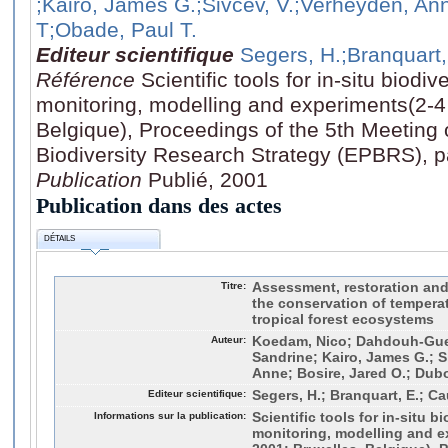
;Kairo, James G.
;Sivcev, V.
;Verheyden, An
T
;Obade, Paul T.
Editeur scientifique
Segers, H.
;Branquart,
Référence
Scientific tools for in-situ biodi
monitoring, modelling and experiments(2-
Belgique), Proceedings of the 5th Meeting 
Biodiversity Research Strategy (EPBRS), 
Publication
Publié, 2001
Publication dans des actes
DÉTAILS
Titre:
Assessment, restoration an
the conservation of tempera
tropical forest ecosystems
Auteur:
Koedam, Nico; Dahdouh-Gueb
Sandrine; Kairo, James G.; S
Anne; Bosire, Jared O.; Dubo
Editeur scientifique:
Segers, H.; Branquart, E.; Ca
Informations sur la publication:
Scientific tools for in-situ b
monitoring, modelling and 