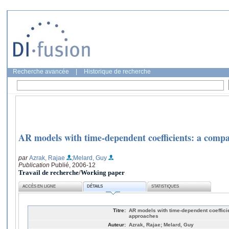
Recherche avancée
|
Historique de recherche
AR models with time-dependent coefficients: a compa
par
Azrak, Rajae
;Melard, Guy
Publication
Publié, 2006-12
Travail de recherche/Working paper
ACCÈS EN LIGNE
DÉTAILS
STATISTIQUES
Titre:
AR models with time-dependent coeffici
approaches
Auteur:
Azrak, Rajae; Melard, Guy