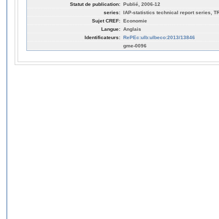
Statut de publication:
Publié, 2006-12
series:
IAP-statistics technical report series, 
Sujet CREF:
Economie
Langue:
Anglais
Identificateurs:
RePEc:ulb:ulbeco:2013/13846
gme-0096