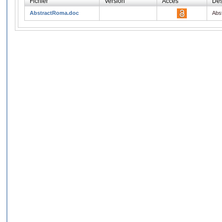
Fichier
Version
Accès
Des
AbstractRoma.doc
Abs