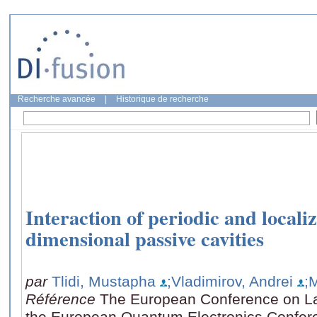
Recherche avancée
|
Historique de recherche
Interaction of periodic and locali
dimensional passive cavities
par
Tlidi, Mustapha
;Vladimirov, Andrei
;
Référence
The European Conference on La
the European Quantum Electronics Confer