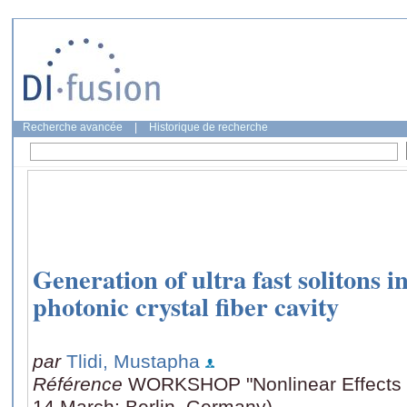
Recherche avancée
|
Historique de recherche
Generation of ultra fast solitons i
photonic crystal fiber cavity
par
Tlidi, Mustapha
Référence
WORKSHOP "Nonlinear Effects in
14 March: Berlin, Germany)