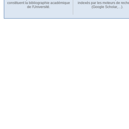
constituent la bibliographie académique
indexés par les moteurs de rech
de l'Université.
(Google Scholar,…).