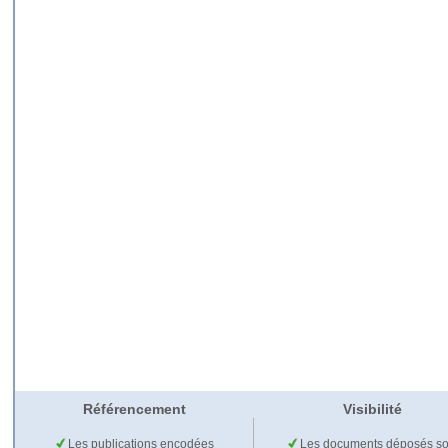
Référencement
Visibilité
Les publications encodées
Les documents déposés so