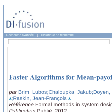
Recherche avancée
|
Historique de recherche
Faster Algorithms for Mean-payo
par
Brim, Lubos
;Chaloupka, Jakub
;Doyen,
;Raskin, Jean-François
Référence
Formal methods in system desig
Publication
Publié, 2012