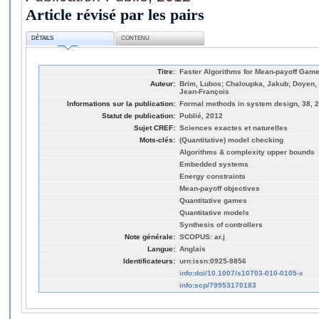
Article révisé par les pairs
DÉTAILS
CONTENU
Titre:
Faster Algorithms for Mean-payoff Gam
Auteur:
Brim, Lubos; Chaloupka, Jakub; Doyen, La
Jean-François
Informations sur la publication:
Formal methods in system design, 38, 2
Statut de publication:
Publié, 2012
Sujet CREF:
Sciences exactes et naturelles
Mots-clés:
(Quantitative) model checking
Algorithms & complexity upper bounds
Embedded systems
Energy constraints
Mean-payoff objectives
Quantitative games
Quantitative models
Synthesis of controllers
Note générale:
SCOPUS: ar.j
Langue:
Anglais
Identificateurs:
urn:issn:0925-9856
info:doi/10.1007/s10703-010-0105-x
info:scp/79953170183