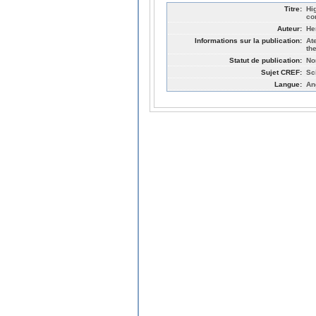
Titre:
Hi
co
Auteur:
He
Informations sur la publication:
At
th
Statut de publication:
No
Sujet CREF:
Sc
Langue:
An