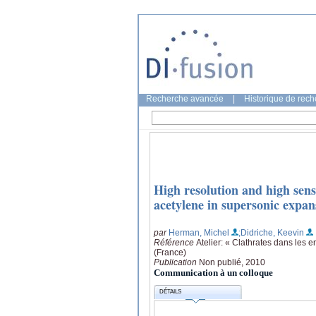
Recherche avancée
|
Historique de rec
High resolution and high sens
acetylene in supersonic expan
par
Herman, Michel
;Didriche, Keevin
Référence
Atelier: « Clathrates dans les
(France)
Publication
Non publié, 2010
Communication à un colloque
DÉTAILS