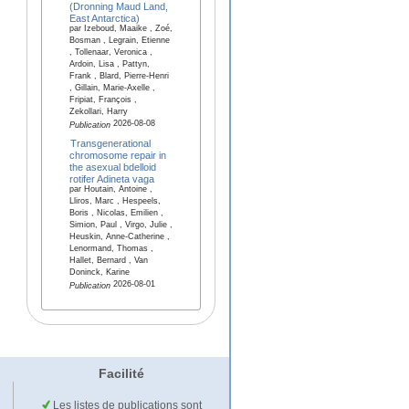
(Dronning Maud Land,
East Antarctica)
par Izeboud, Maaike , Zoé,
Bosman , Legrain, Etienne
, Tollenaar, Veronica ,
Ardoin, Lisa , Pattyn,
Frank , Blard, Pierre-Henri
, Gillain, Marie-Axelle ,
Fripiat, François ,
Zekollari, Harry
2026-08-08
Publication
Transgenerational
chromosome repair in
the asexual bdelloid
rotifer Adineta vaga
par Houtain, Antoine ,
Lliros, Marc , Hespeels,
Boris , Nicolas, Emilien ,
Simion, Paul , Virgo, Julie ,
Heuskin, Anne-Catherine ,
Lenormand, Thomas ,
Hallet, Bernard , Van
Doninck, Karine
2026-08-01
Publication
Facilité
Les listes de publications sont