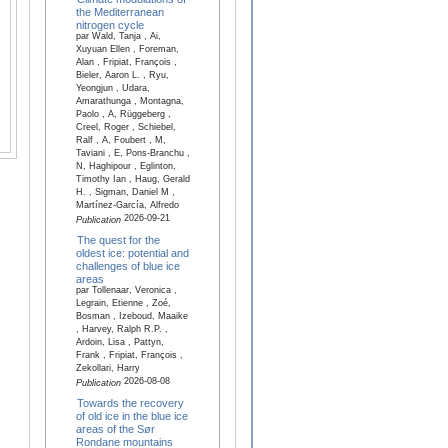
the Mediterranean
nitrogen cycle
par Wald, Tanja , Ai,
Xuyuan Ellen , Foreman,
Alan , Fripiat, François ,
Bieler, Aaron L. , Ryu,
Yeongjun , Udara,
Amarathunga , Montagna,
Paolo , A, Rüggeberg ,
Creel, Roger , Schiebel,
Ralf , A, Foubert , M,
Taviani , E, Pons-Branchu ,
N, Haghipour , Eglinton,
Timothy Ian , Haug, Gerald
H. , Sigman, Daniel M ,
Martínez-García, Alfredo
2026-09-21
Publication
The quest for the
oldest ice: potential and
challenges of blue ice
areas
par Tollenaar, Veronica ,
Legrain, Etienne , Zoé,
Bosman , Izeboud, Maaike
, Harvey, Ralph R.P. ,
Ardoin, Lisa , Pattyn,
Frank , Fripiat, François ,
Zekollari, Harry
2026-08-08
Publication
Towards the recovery
of old ice in the blue ice
areas of the Sør
Rondane mountains