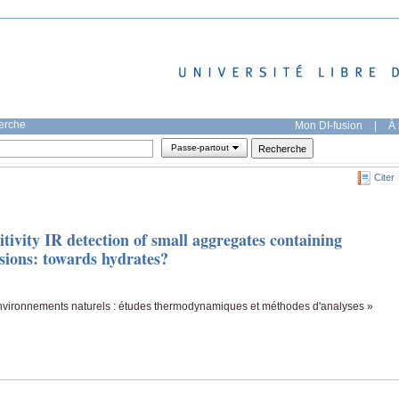
herche
Mon DI-fusion
|
À 
Passe-partout
Citer
itivity IR detection of small aggregates containing
sions: towards hydrates?
 environnements naturels : études thermodynamiques et méthodes d'analyses »