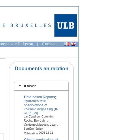
propos de DI-fusion
|
Contact
|
Documents en relation
DI-fusion
Data-based Reports;
Hydroacoustic
observations of
volcanic degassing (IN
REVIEW)
par Caudron, Corentin ,
Roche, Ben John ,
Vandemeulebrouck, Jean ,
Barrière, Julien
2026-12-31
Publication
Climate modulations of