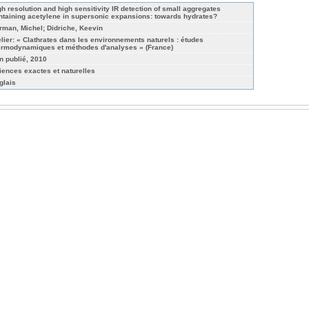
gh resolution and high sensitivity IR detection of small aggregates
ntaining acetylene in supersonic expansions: towards hydrates?
rman, Michel; Didriche, Keevin
elier: « Clathrates dans les environnements naturels : études
ermodynamiques et méthodes d'analyses » (France)
n publié, 2010
iences exactes et naturelles
glais