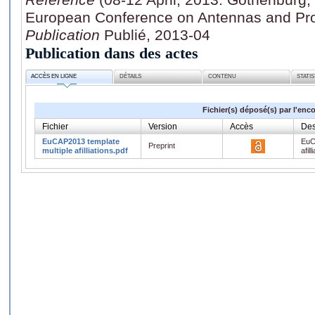
European Conference on Antennas and Pr
Publication
Publié, 2013-04
Publication dans des actes
ACCÈS EN LIGNE
DÉTAILS
CONTENU
STATI
Fichier(s) déposé(s) par l'enc
Fichier
Version
Accès
Des
EuCAP2013 template
EuC
Preprint
multiple afilliations.pdf
afill