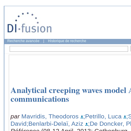
Recherche avancée
|
Historique de recherche
Analytical creeping waves model 
communications
par
Mavridis, Theodoros
;Petrillo, Luca
;
David
;Benlarbi-Delaï, Aziz
;De Doncker, P
Référence
(08-12 April, 2013: Gothenburg,