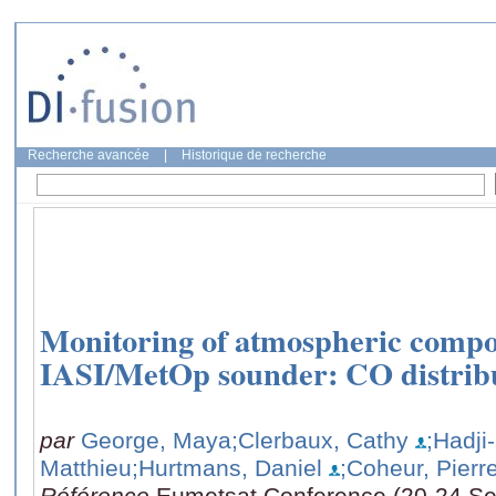
Recherche avancée
|
Historique de recherche
Monitoring of atmospheric compos
IASI/MetOp sounder: CO distribu
par
George, Maya
;Clerbaux, Cathy
;Hadji
Matthieu
;Hurtmans, Daniel
;Coheur, Pierr
Référence
Eumetsat Conference (20-24 S