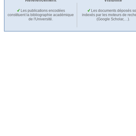
Référencement
Visibilité
Les publications encodées
Les documents déposés so
constituent la bibliographie académique
indexés par les moteurs de rech
de l'Université.
(Google Scholar,…).