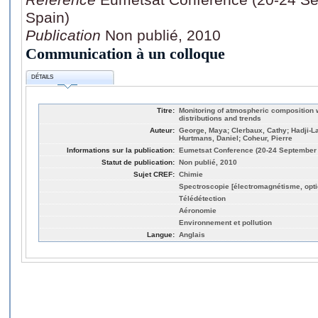
Spain)
Publication
Non publié, 2010
Communication à un colloque
DÉTAILS
Titre:
Monitoring of atmospheric composition 
distributions and trends
Auteur:
George, Maya; Clerbaux, Cathy; Hadji-La
Hurtmans, Daniel; Coheur, Pierre
Informations sur la publication:
Eumetsat Conference (20-24 September 
Statut de publication:
Non publié, 2010
Sujet CREF:
Chimie
Spectroscopie [électromagnétisme, opti
Télédétection
Aéronomie
Environnement et pollution
Langue:
Anglais