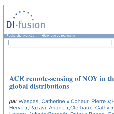
Recherche avancée
|
Historique de recherche
ACE remote-sensing of NOY in the
global distributions
par
Wespes, Catherine
;Coheur, Pierre
;
Hervé
;Razavi, Ariane
;Clerbaux, Cathy
Lazaro, Juliette
;Bernath, Peter
;Boone, Ch