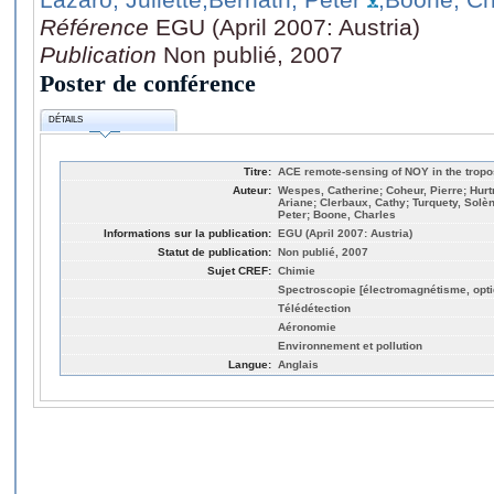
Référence
EGU (April 2007: Austria)
Publication
Non publié, 2007
Poster de conférence
DÉTAILS
Titre:
ACE remote-sensing of NOY in the troposp
Auteur:
Wespes, Catherine; Coheur, Pierre; Hurt
Ariane; Clerbaux, Cathy; Turquety, Solèn
Peter; Boone, Charles
Informations sur la publication:
EGU (April 2007: Austria)
Statut de publication:
Non publié, 2007
Sujet CREF:
Chimie
Spectroscopie [électromagnétisme, opti
Télédétection
Aéronomie
Environnement et pollution
Langue:
Anglais